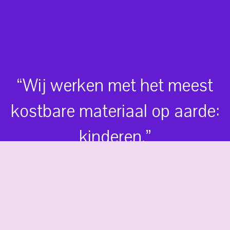
a
v
i
g
“Wij werken met het meest
a
kostbare materiaal op aarde:
t
kinderen.”
i
o
n