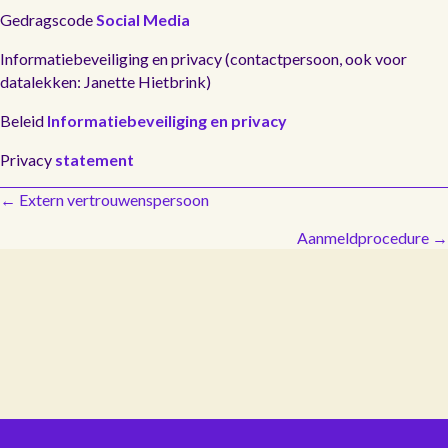
Gedragscode
Social Media
Informatiebeveiliging en privacy (contactpersoon, ook voor
datalekken: Janette Hietbrink)
Beleid
Informatiebeveiliging en privacy
Privacy
statement
P
← Extern vertrouwenspersoon
Aanmeldprocedure →
o
s
t
s
n