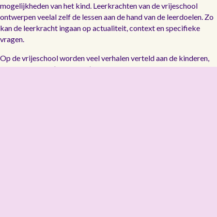
mogelijkheden van het kind. Leerkrachten van de vrijeschool
ontwerpen veelal zelf de lessen aan de hand van de leerdoelen. Zo
kan de leerkracht ingaan op actualiteit, context en specifieke
vragen.
Op de vrijeschool worden veel verhalen verteld aan de kinderen,
de zogenoemde ‘vertelstof’. Elke klas heeft zijn eigen thema
passend bij de ontwikkelingsfase van het kind. De verhalen
kunnen uitgangspunt zijn voor de lessen.
Jaarfeesten
Binnen het ritme van de dag worden inspanning en ontspanning
bewust met elkaar afgewisseld. Schoolbreed wordt veel aandacht
besteed aan het ritme van het jaar. Kinderen worden in aanraking
gebracht met de natuur, de verschillende seizoenen en de
seizoensproducten die daarbij horen. Belangrijk op de vrijeschool
zijn de jaarfeesten: Sint Michael, Sint Maarten, Advent, Sint
Nicolaas, Kerstmis, Driekoningen, Carnaval, Palmpasen, Pasen,
Pinksteren en Sint Jan. Deze feesten worden met elkaar gevierd.