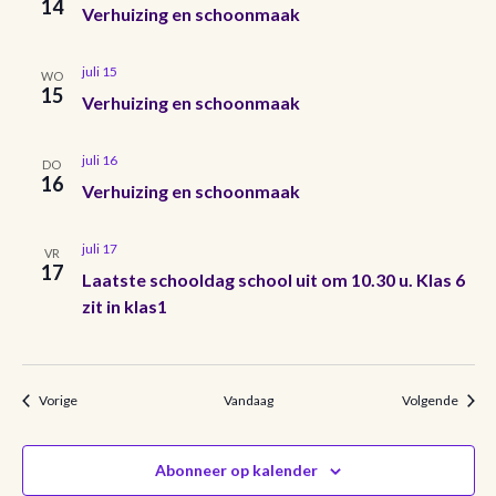
e
14
Verhuizing en schoonmaak
v
n
i
juli 15
WO
e
15
g
Verhuizing en schoonmaak
n
a
juli 16
DO
t
w
16
Verhuizing en schoonmaak
i
e
e
juli 17
VR
e
17
Laatste schooldag school uit om 10.30 u. Klas 6
zit in klas1
r
g
Evenementen
Evene
Vorige
Vandaag
Volgende
e
v
Abonneer op kalender