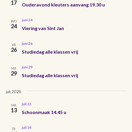
e
17
e
e
Ouderavond kleuters aanvang 19.30 u
m
r
n
e
m
e
juni 24
e
t
WO
24
n
Viering van Sint Jan
n
w
e
d
e
a
t
juni 26
VR
n
t
26
e
Studiedag alle klassen vrij
u
e
r
t
m
juni 29
n
.
MA
g
29
Studiedag alle klassen vrij
e
Z
a
v
n
juli 2026
o
e
juli 13
e
MA
n
13
Schoonmaak 14.45 u
k
n
juli 14
a
DI