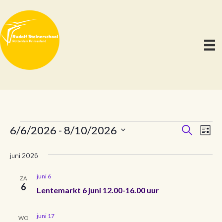
E
E
E
6/6/2026
 - 
8/10/2026
Z
L
o
S
i
v
e
v
v
j
e
juni 2026
k
e
s
l
e
e
t
n
e
n
juni 6
e
ZA
6
c
Lentemarkt 6 juni 12.00-16.00 uur
n
e
t
n
m
e
e
juni 17
WO