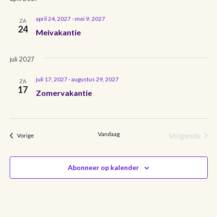
n
k
n
april 24, 2027
-
mei 9, 2027
ZA
24
Meivakantie
a
e
v
n
juli 2027
i
e
juli 17, 2027
-
augustus 29, 2027
g
ZA
17
Zomervakantie
n
a
t
w
i
Vandaag
Volgende
Evenementen
e
Vorige
e
Evenemen
e
Abonneer op kalender
r
g