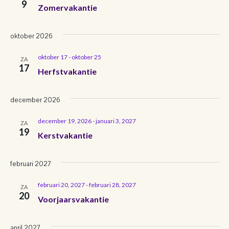
9
c
n
Zomervakantie
n
e
t
m
e
e
e
oktober 2026
e
e
m
m
r
oktober 17
-
oktober 25
ZA
n
e
17
e
Herfstvakantie
e
e
t
n
n
n
w
d
december 2026
e
a
t
t
december 19, 2026
-
januari 3, 2027
t
ZA
e
19
e
Kerstvakantie
u
e
r
m
n
n
.
g
februari 2027
Z
a
februari 20, 2027
-
februari 28, 2027
ZA
20
v
Voorjaarsvakantie
o
e
e
april 2027