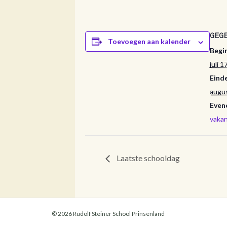
GEG
Toevoegen aan kalender
Begi
juli 
Eind
augu
Even
vakan
Laatste schooldag
© 2026 Rudolf Steiner School Prinsenland