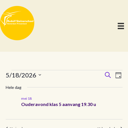
E
E
E
5/18/2026
Z
D
o
S
a
v
e
v
v
Hele dag
g
e
k
e
l
e
e
mei 18
n
e
n
e
Ouderavond klas 5 aanvang 19.30 u
c
n
e
t
n
m
e
e