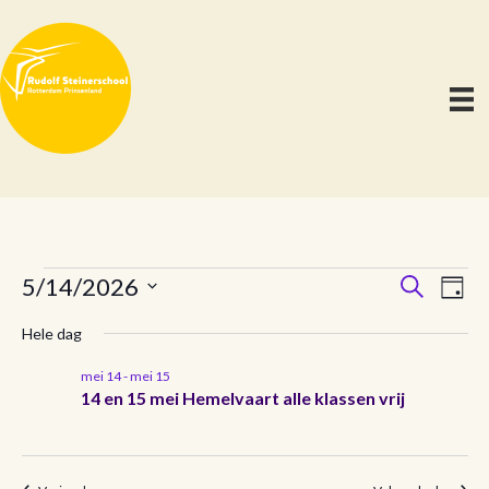
E
E
E
5/14/2026
Z
D
o
S
a
v
e
v
v
Hele dag
g
e
k
e
l
e
e
mei 14
-
mei 15
n
e
n
e
14 en 15 mei Hemelvaart alle klassen vrij
c
n
e
t
n
m
e
e