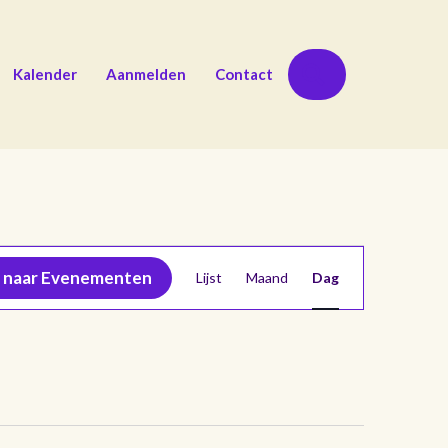
Zoeken
Kalender
Aanmelden
Contact
E
 naar Evenementen
Lijst
Maand
Dag
v
e
n
e