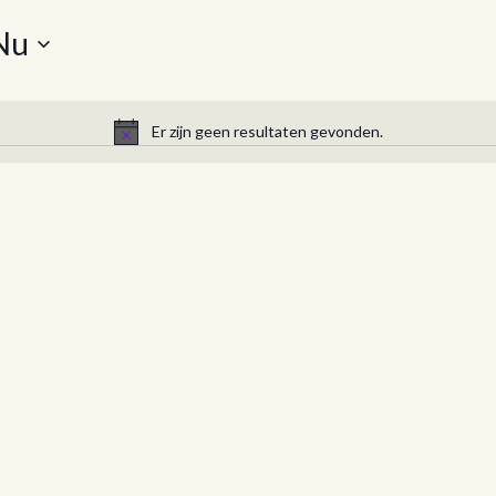
Nu
Er zijn geen resultaten gevonden.
B
e
r
i
c
h
t