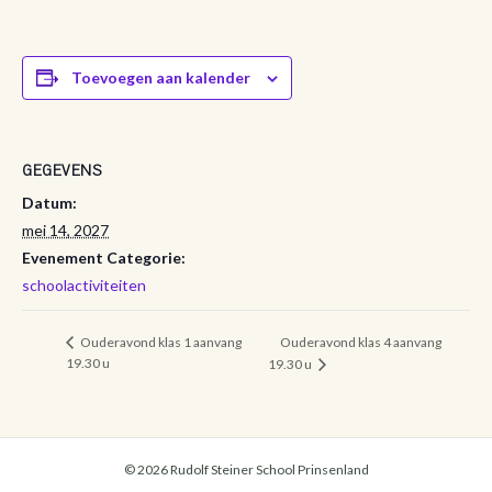
Toevoegen aan kalender
GEGEVENS
Datum:
mei 14, 2027
Evenement Categorie:
schoolactiviteiten
Ouderavond klas 4 aanvang
Ouderavond klas 1 aanvang
19.30 u
19.30 u
© 2026 Rudolf Steiner School Prinsenland