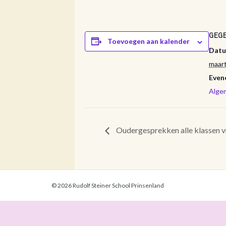
GEG
Toevoegen aan kalender
Datu
maart
Even
Alge
Oudergesprekken alle klassen vr
© 2026 Rudolf Steiner School Prinsenland