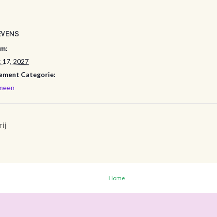
EVENS
m:
 17, 2027
ement Categorie:
meen
ij
Home