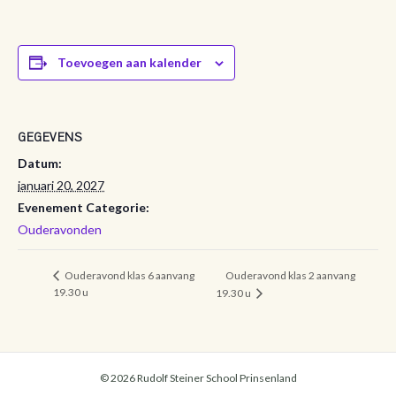
Toevoegen aan kalender
GEGEVENS
Datum:
januari 20, 2027
Evenement Categorie:
Ouderavonden
Ouderavond klas 2 aanvang
Ouderavond klas 6 aanvang
19.30 u
19.30 u
© 2026 Rudolf Steiner School Prinsenland