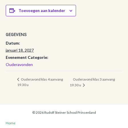
Toevoegen aan kalender
GEGEVENS
Datum:
januari 18, 2027
Evenement Categorie:
Ouderavonden
Ouderavond klas 3 aanvang
Ouderavond klas 4 aanvang
19.30 u
19.30 u
© 2026 Rudolf Steiner School Prinsenland
Home