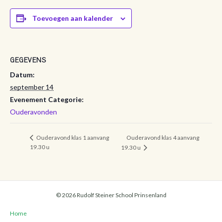
Toevoegen aan kalender
GEGEVENS
Datum:
september 14
Evenement Categorie:
Ouderavonden
Ouderavond klas 4 aanvang
Ouderavond klas 1 aanvang
19.30 u
19.30 u
© 2026 Rudolf Steiner School Prinsenland
Home