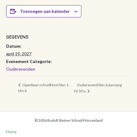
Toevoegen aan kalender
GEGEVENS
Datum:
april 19, 2027
Evenement Categorie:
Ouderavonden
Ouderavond klas 6 aanvang
Openbaar schoolfeest klas 1
t/m 6
19.30 u
© 2026 Rudolf Steiner School Prinsenland
Home