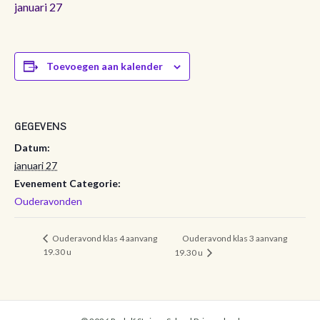
januari 27
Toevoegen aan kalender
GEGEVENS
Datum:
januari 27
Evenement Categorie:
Ouderavonden
Ouderavond klas 3 aanvang
Ouderavond klas 4 aanvang
19.30 u
19.30 u