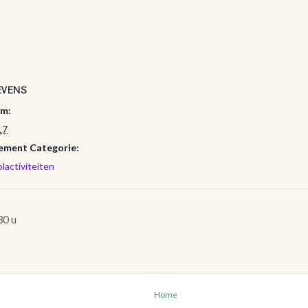
EVENS
m:
17
ement Categorie:
lactiviteiten
30 u
Home