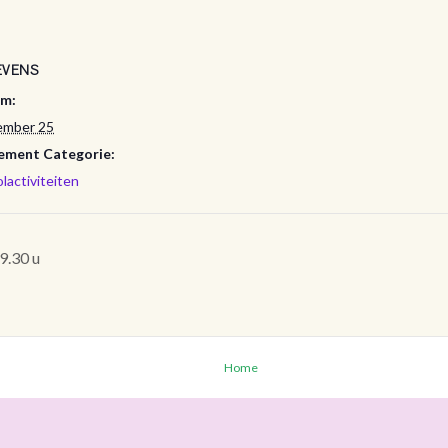
EVENS
m:
ember 25
ement Categorie:
lactiviteiten
9.30 u
Home