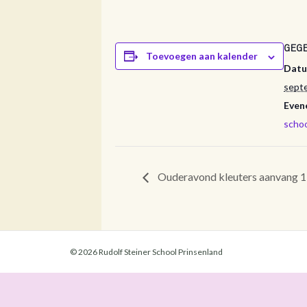
GEG
Toevoegen aan kalender
Datu
sept
Even
schoo
Ouderavond kleuters aanvang 1
© 2026 Rudolf Steiner School Prinsenland